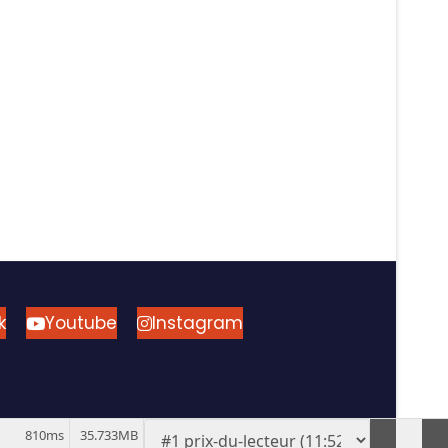
k
Youtube
Instagram
810ms
35.733MB