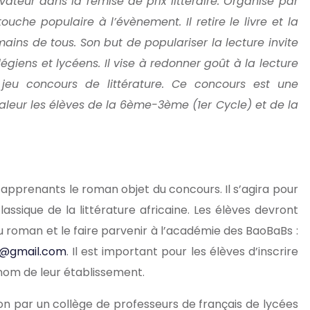
vateur dans la remise de prix littéraire. Organisé par
uche populaire à l’évènement. Il retire le livre et la
mains de tous. Son but de populariser la lecture invite
giens et lycéens. Il vise à redonner goût à la lecture
 jeu concours de littérature. Ce concours est une
valeur les élèves de la 6ème-3ème (1er Cycle) et de la
 apprenants le roman objet du concours. Il s’agira pour
ssique de la littérature africaine. Les élèves devront
u roman et le faire parvenir à l’académie des BaoBaBs :
@gmail.com
. Il est important pour les élèves d’inscrire
 nom de leur établissement.
on par un collège de professeurs de français de lycées