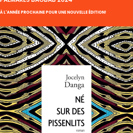
À L'ANNÉE PROCHAINE POUR UNE NOUVELLE ÉDITION!
PRIX
RAIRE
RIQUE
E LA
PORA
26
VRES