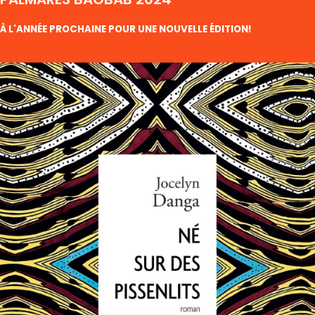
À L'ANNÉE PROCHAINE POUR UNE NOUVELLE ÉDITION!
PRIX
RAIRE
RIQUE
E LA
PORA
26
VRES