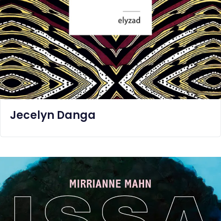
BABS
Jecelyn Danga