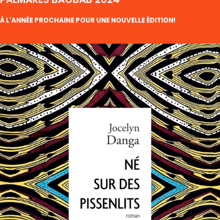
À L'ANNÉE PROCHAINE POUR UNE NOUVELLE ÉDITION!
PRIX
RAIRE
RIQUE
E LA
PORA
26
VRES