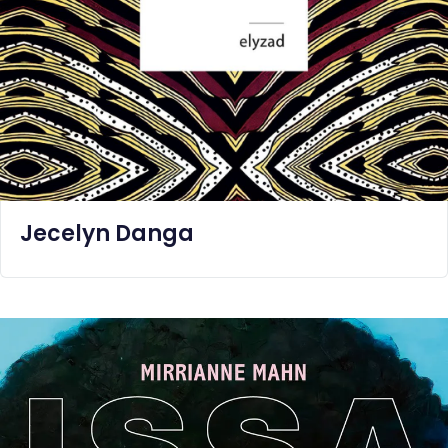
BABS
Jecelyn Danga